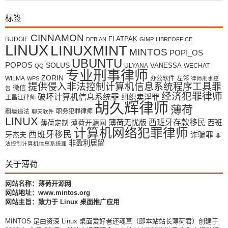
标签
CINNAMON
FLATPAK
BUDGIE
DEBIAN
GIMP
LIBREOFFICE
LINUX
LINUXMINT
MINTOS
POP!_OS
UBUNTU
POPOS
SOLUS
VANESSA
ULYANA
WECHAT
QQ
专业刑事律师
ZORIN
WILMA
办公软件
左邻
WPS
律师刑事控
提供侵入非法控制计算机信息系统程序工具罪
微信
告
经济犯罪律师
破坏计算机信息系统罪
组织卖淫罪
王昌江律师
胡久辉律师
薄荷
翻墙违法
职务犯罪律师
聊天软件
LINUX
薄荷无忧版
西班牙存款移民
西班
薄荷定制
薄荷开源网
计算机网络犯罪律师
西班牙移民
牙杰夫
诈骗罪
非
非盈利居留
法控制计算机信息系统罪
关于薄荷
网站名称：薄荷开源网
网站地址：www.mintos.org
网站主旨：致力于 Linux 桌面推广应用
MINTOS 是由资深 Linux 桌面爱好者还魂草（即本站站长薄荷君）创建于