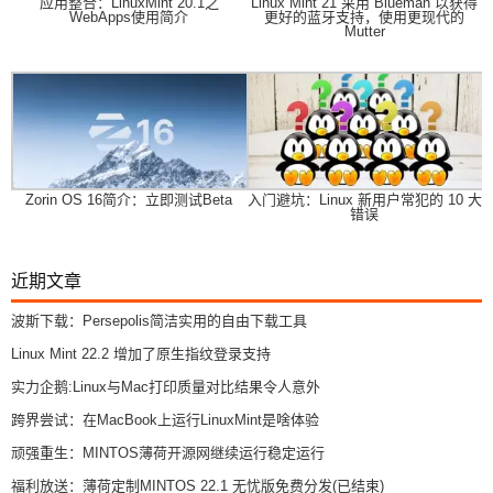
应用整合：LinuxMint 20.1之
Linux Mint 21 采用 Blueman 以获得
WebApps使用简介
更好的蓝牙支持，使用更现代的
Mutter
Zorin OS 16简介：立即测试Beta
入门避坑：Linux 新用户常犯的 10 大
错误
近期文章
波斯下载：Persepolis简洁实用的自由下载工具
Linux Mint 22.2 增加了原生指纹登录支持
实力企鹅:Linux与Mac打印质量对比结果令人意外
跨界尝试：在MacBook上运行LinuxMint是啥体验
顽强重生：MINTOS薄荷开源网继续运行稳定运行
福利放送：薄荷定制MINTOS 22.1 无忧版免费分发(已结束)