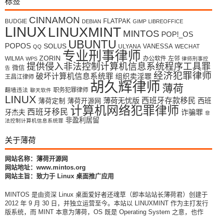
标签
CINNAMON
FLATPAK
BUDGIE
DEBIAN
GIMP
LIBREOFFICE
LINUX
LINUXMINT
MINTOS
POP!_OS
UBUNTU
POPOS
SOLUS
VANESSA
ULYANA
WECHAT
QQ
专业刑事律师
ZORIN
WILMA
办公软件
左邻
WPS
律师刑事控
提供侵入非法控制计算机信息系统程序工具罪
微信
告
经济犯罪律师
破坏计算机信息系统罪
组织卖淫罪
王昌江律师
胡久辉律师
薄荷
翻墙违法
职务犯罪律师
聊天软件
LINUX
薄荷无忧版
西班牙存款移民
西班
薄荷定制
薄荷开源网
计算机网络犯罪律师
西班牙移民
牙杰夫
诈骗罪
非
非盈利居留
法控制计算机信息系统罪
关于薄荷
网站名称：薄荷开源网
网站地址：www.mintos.org
网站主旨：致力于 Linux 桌面推广应用
MINTOS 是由资深 Linux 桌面爱好者还魂草（即本站站长薄荷君）创建于
2012 年 9 月 30 日，并独立运营至今。本站以 LINUXMINT 作为主打发行
版系统，而 MINT 本意为薄荷，OS 既是 Operating System 之意，也作