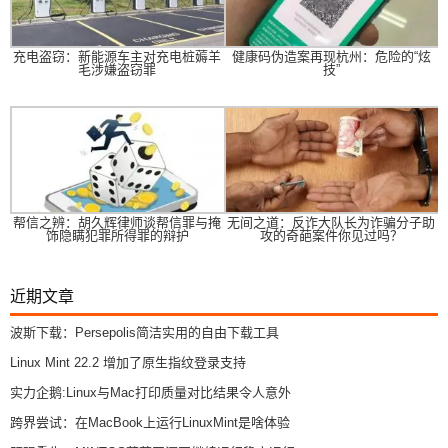
充电盗窃：新能源车主对充电桩薅羊
健康码伪造案再现杭州：危险的“炫
毛涉嫌盗窃罪
技”
帮信之辨：胡久辉律师谈帮信罪与掩
无间之道：反诈大队长为诈骗分子助
饰隐瞒犯罪所得罪的辩护
攻的奇葩案件你见过吗？
近期文章
波斯下载：Persepolis简洁实用的自由下载工具
Linux Mint 22.2 增加了原生指纹登录支持
实力企鹅:Linux与Mac打印质量对比结果令人意外
跨界尝试：在MacBook上运行LinuxMint是啥体验