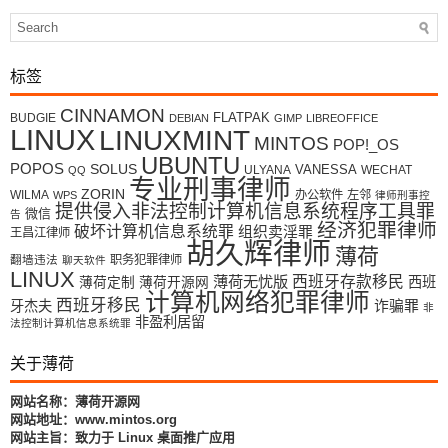
标签
CINNAMON
FLATPAK
BUDGIE
DEBIAN
GIMP
LIBREOFFICE
LINUX
LINUXMINT
MINTOS
POP!_OS
UBUNTU
POPOS
SOLUS
VANESSA
ULYANA
WECHAT
QQ
专业刑事律师
ZORIN
WILMA
办公软件
左邻
WPS
律师刑事控
提供侵入非法控制计算机信息系统程序工具罪
微信
告
经济犯罪律师
破坏计算机信息系统罪
组织卖淫罪
王昌江律师
胡久辉律师
薄荷
翻墙违法
职务犯罪律师
聊天软件
LINUX
薄荷无忧版
西班牙存款移民
西班
薄荷定制
薄荷开源网
计算机网络犯罪律师
西班牙移民
牙杰夫
诈骗罪
非
非盈利居留
法控制计算机信息系统罪
关于薄荷
网站名称：薄荷开源网
网站地址：www.mintos.org
网站主旨：致力于 Linux 桌面推广应用