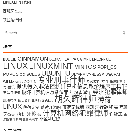
LINUXMINT官网
西班牙杰夫
铁匠运维网
标签
CINNAMON
FLATPAK
BUDGIE
DEBIAN
GIMP
LIBREOFFICE
LINUX
LINUXMINT
MINTOS
POP!_OS
UBUNTU
POPOS
SOLUS
VANESSA
ULYANA
WECHAT
QQ
专业刑事律师
ZORIN
WILMA
办公软件
左邻
WPS
律师刑事控
提供侵入非法控制计算机信息系统程序工具罪
微信
告
经济犯罪律师
破坏计算机信息系统罪
组织卖淫罪
王昌江律师
胡久辉律师
薄荷
翻墙违法
职务犯罪律师
聊天软件
LINUX
薄荷无忧版
西班牙存款移民
西班
薄荷定制
薄荷开源网
计算机网络犯罪律师
西班牙移民
牙杰夫
诈骗罪
非
非盈利居留
法控制计算机信息系统罪
关于薄荷