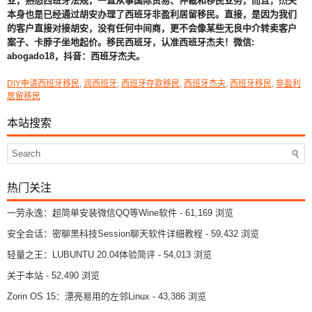
业，熟悉西班牙法规，一直从事国际贸易、仲裁和移民业务，而且，杰夫
本身也是已经通过胡安办理了西班牙非盈利居留移民。直接，是因为我们
的客户直接对接胡安，没有任何中间商，更不会像某些无良中介转卖客户
案子、卡脖子坐地起价。移民西班牙，认准西班牙杰夫！微信:
abogado18，抖音：西班牙杰夫。
DIY申请西班牙移民
,
润西班牙
,
西班牙存款移民
,
西班牙杰夫
,
西班牙移民
,
非盈利
居留移民
本站搜索
热门关注
一劳永逸：超简单安装微信QQ等Wine软件
- 61,169 浏览
安全会话：密聊黑科技Session聊天软件详细教程
- 59,432 浏览
轻量之王：LUBUNTU 20.04体验简评
- 54,013 浏览
关于本站
- 52,490 浏览
Zorin OS 15：漂亮易用的左邻Linux
- 43,386 浏览