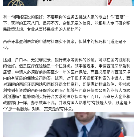
有一句网络语说的很好：不要用你的业务去挑战人家的专业！你“百度”一
下，获得的五花八门、良莠不齐、杂乱无章的信息，能跟别人专门研究移
民政策法规、专业从事移民业务的人相比吗？
西班牙非盈利居留的申请材料确实不复杂，但其中的技巧和门道还是不
少。
比如，户口本、无犯罪记录、银行流水等资料的公证，可以在国内很顺利
的做好。但是医疗保险确是一个拦路虎。领事馆规定，申请西班牙非盈利
居留，申请人必须提前购买至少一年的医疗保险，而且必须是向西班牙境
内的有资质的保险公司购买。试问，对于很多英语都不利索的申请人，面
对满眼的西班牙语网站和西班牙语文档资料，即便借助翻译软件，能够顺
利找到有资质的西班牙保险公司吗？能够与西班牙保险公司的业务人员顺
利沟通吗？能够顺利买好符合要求的医疗保险吗？而且，西班牙大企业和
政府部门一样，办事效率不高，并没有国人熟悉的“有钱是大爷、顾客是上
帝”那一套服务。对此，杰夫是深有体会。