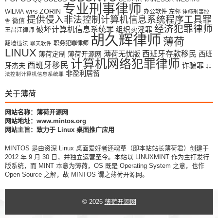
专业刑事律师
ZORIN
WILMA
办公软件
左邻
WPS
律师刑事控
提供侵入非法控制计算机信息系统程序工具罪
微信
告
经济犯罪律师
破坏计算机信息系统罪
组织卖淫罪
王昌江律师
胡久辉律师
薄荷
翻墙违法
职务犯罪律师
聊天软件
LINUX
薄荷无忧版
西班牙存款移民
西班
薄荷定制
薄荷开源网
计算机网络犯罪律师
西班牙移民
牙杰夫
诈骗罪
非
非盈利居留
法控制计算机信息系统罪
关于薄荷
网站名称：薄荷开源网
网站地址：www.mintos.org
网站主旨：致力于 Linux 桌面推广应用
MINTOS 是由资深 Linux 桌面爱好者还魂草（即本站站长薄荷君）创建于
2012 年 9 月 30 日，并独立运营至今。本站以 LINUXMINT 作为主打发行
版系统，而 MINT 本意为薄荷，OS 既是 Operating System 之意，也作
Open Source 之解，故 MINTOS 谓之薄荷开源网。
© 2026
薄荷开源网