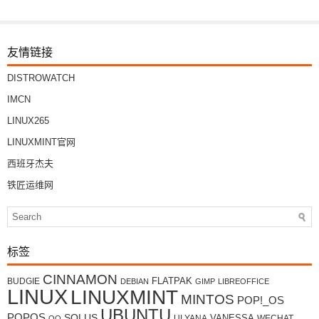
友情链接
DISTROWATCH
IMCN
LINUX265
LINUXMINT官网
西班牙杰夫
铁匠运维网
标签
CINNAMON
FLATPAK
BUDGIE
DEBIAN
GIMP
LIBREOFFICE
LINUX
LINUXMINT
MINTOS
POP!_OS
UBUNTU
POPOS
SOLUS
VANESSA
ULYANA
WECHAT
QQ