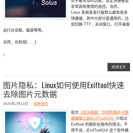
对于最常用的功能，设定快捷键是
非常高效使用的途径。当然，
Linux 系统各发行版默认都有很多
快捷键，其中大部分是通用的，比
如切换 TTY、关闭窗口、打开桌面
运行对话框、截屏等等。
当然，也有部[……]
»
阅读全文
图片隐私：Linux如何使用Exiftool快速
去除图片元数据
2025年2月10日
软件技巧
前文
《改头换面：好用的图片元数
据编辑工具jExifToolGUI》
介绍过
Exiftool 的图形化程序的用法。不
得不说，jExifToolGUI 这个软件确