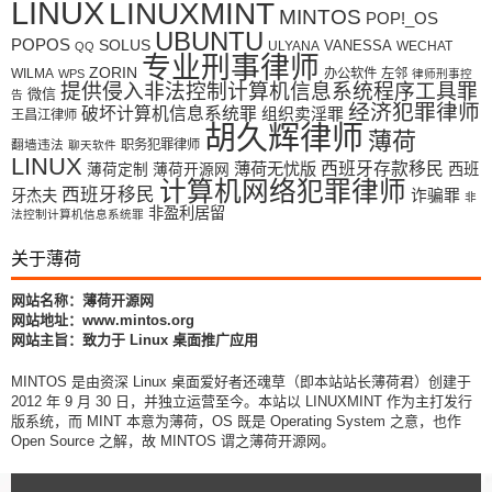
LINUX
LINUXMINT
MINTOS
POP!_OS
UBUNTU
POPOS
SOLUS
VANESSA
ULYANA
WECHAT
QQ
专业刑事律师
ZORIN
WILMA
办公软件
左邻
WPS
律师刑事控
提供侵入非法控制计算机信息系统程序工具罪
微信
告
经济犯罪律师
破坏计算机信息系统罪
组织卖淫罪
王昌江律师
胡久辉律师
薄荷
翻墙违法
职务犯罪律师
聊天软件
LINUX
薄荷无忧版
西班牙存款移民
西班
薄荷定制
薄荷开源网
计算机网络犯罪律师
西班牙移民
牙杰夫
诈骗罪
非
非盈利居留
法控制计算机信息系统罪
关于薄荷
网站名称：薄荷开源网
网站地址：www.mintos.org
网站主旨：致力于 Linux 桌面推广应用
MINTOS 是由资深 Linux 桌面爱好者还魂草（即本站站长薄荷君）创建于
2012 年 9 月 30 日，并独立运营至今。本站以 LINUXMINT 作为主打发行
版系统，而 MINT 本意为薄荷，OS 既是 Operating System 之意，也作
Open Source 之解，故 MINTOS 谓之薄荷开源网。