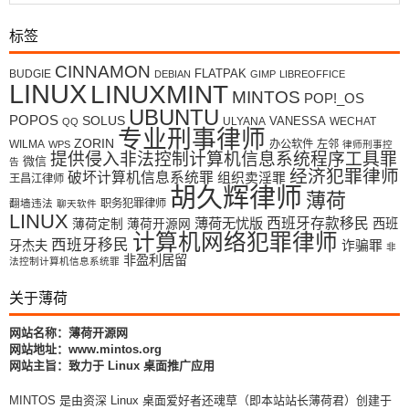
标签
CINNAMON
FLATPAK
BUDGIE
DEBIAN
GIMP
LIBREOFFICE
LINUX
LINUXMINT
MINTOS
POP!_OS
UBUNTU
POPOS
SOLUS
VANESSA
ULYANA
WECHAT
QQ
专业刑事律师
ZORIN
WILMA
办公软件
左邻
WPS
律师刑事控
提供侵入非法控制计算机信息系统程序工具罪
微信
告
经济犯罪律师
破坏计算机信息系统罪
组织卖淫罪
王昌江律师
胡久辉律师
薄荷
翻墙违法
职务犯罪律师
聊天软件
LINUX
薄荷无忧版
西班牙存款移民
西班
薄荷定制
薄荷开源网
计算机网络犯罪律师
西班牙移民
牙杰夫
诈骗罪
非
非盈利居留
法控制计算机信息系统罪
关于薄荷
网站名称：薄荷开源网
网站地址：www.mintos.org
网站主旨：致力于 Linux 桌面推广应用
MINTOS 是由资深 Linux 桌面爱好者还魂草（即本站站长薄荷君）创建于