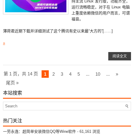
持主流 Linux 发行版，功能齐全，
运行流畅稳定，对于在 Linux 电脑
上重度依赖微信的用户而言，可谓
福音。
薄荷君近期下载并详细测试了这个腾讯有史以来最“大方的”[……]
»
阅读全文
第 1 页，共 14 页
1
2
3
4
5
...
10
...
»
尾页 »
本站搜索
热门关注
一劳永逸：超简单安装微信QQ等Wine软件
- 61,161 浏览