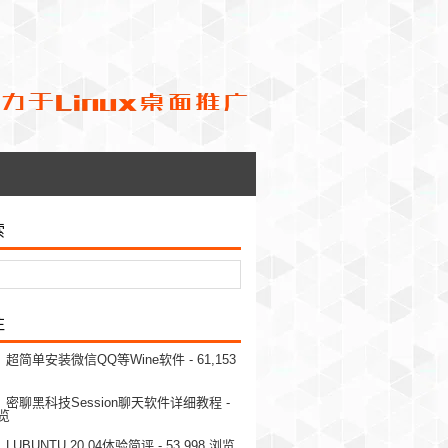
索
注
超简单安装微信QQ等Wine软件
- 61,153
密聊黑科技Session聊天软件详细教程
-
浏览
UBUNTU 20.04体验简评
- 53,998 浏览