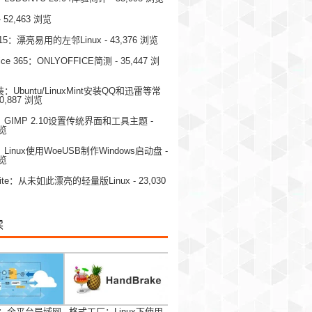
- 52,463 浏览
OS 15：漂亮易用的左邻Linux
- 43,376 浏览
ice 365：ONLYOFFICE简测
- 35,447 浏
Ubuntu/LinuxMint安装QQ和迅雷等常
30,887 浏览
GIMP 2.10设置传统界面和工具主题
-
浏览
inux使用WoeUSB制作Windows启动盘
-
浏览
15 Lite：从未如此漂亮的轻量版Linux
- 23,030
读
：全平台局域网
格式工厂：Linux下使用