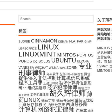
关于薄
标签
网站名称
网站地址：w
网站主旨：
CINNAMON
FLATPAK
BUDGIE
DEBIAN
GIMP
LINUX
MINTO
LIBREOFFICE
LINUXMINT
站站长薄荷君
MINTOS
POP!_OS
运营至今。
UBUNTU
POPOS
SOLUS
ULYANA
统，而 MI
QQ
专业
System
ZORIN
VANESSA
WECHAT
WILMA
WPS
MINTO
刑事律师
微信
办公软件
左邻
律师刑事控告
提供侵入非法控制计算机信息系统
程序工具罪
破坏计算机信息系
王昌江律师
经济犯罪律师
统罪
组织卖淫罪
翻墙违法
胡久辉律师
薄
职务犯罪律师
聊天软件
荷LINUX
薄荷无忧版
薄荷定制
薄荷开源网
西班牙移民
西班牙存款移民
西班牙杰夫
计算机网络犯罪律师
诈骗罪
非法