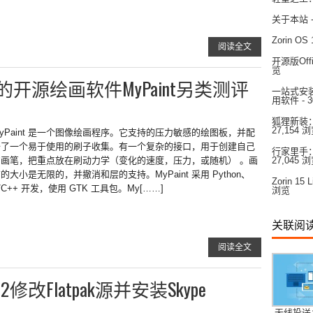
关于本站
Zorin 
阅读全文
开源版Off
览
开源绘画软件MyPaint另类测评
一站式安装：
用软件
- 
狐狸新装：
27,154 
yPaint 是一个图像绘画程序。它支持的压力敏感的绘图板，并配
备了一个易于使用的刷子收集。有一个复杂的接口，用于创建自己
行家里手：L
的画笔，把重点放在刷动力学（变化的速度，压力，或随机） 。画
27,045 
的大小是无限的，并撤消和层的支持。MyPaint 采用 Python、
Zorin 
/C++ 开发，使用 GTK 工具包。My[……]
浏览
关联阅
阅读全文
22修改Flatpak源并安装Skype
无线投送