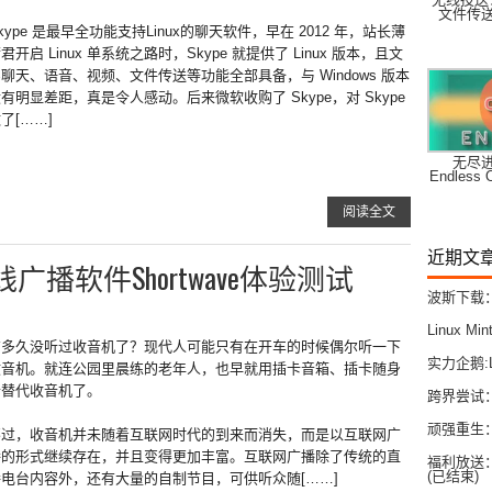
文件传送
kype 是最早全功能支持Linux的聊天软件，早在 2012 年，站长薄
君开启 Linux 单系统之路时，Skype 就提供了 Linux 版本，且文
聊天、语音、视频、文件传送等功能全部具备，与 Windows 版本
有明显差距，真是令人感动。后来微软收购了 Skype，对 Skype
了[……]
无尽
Endles
阅读全文
近期文
线广播软件Shortwave体验测试
波斯下载：
Linux 
有多久没听过收音机了？现代人可能只有在开车的时候偶尔听一下
实力企鹅:
收音机。就连公园里晨练的老年人，也早就用插卡音箱、插卡随身
听替代收音机了。
跨界尝试：在
顽强重生
不过，收音机并未随着互联网时代的到来而消失，而是以互联网广
播的形式继续存在，并且变得更加丰富。互联网广播除了传统的直
福利放送：
(已结束)
播电台内容外，还有大量的自制节目，可供听众随[……]