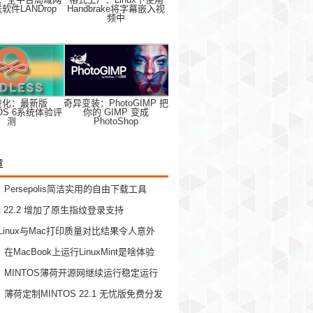
软件LANDrop
Handbrake将字幕嵌入视
频中
进化：最新版
奇异变装：PhotoGIMP 把
s OS 6系统体验评
你的 GIMP 变成
测
PhotoShop
章
Persepolis简洁实用的自由下载工具
Mint 22.2 增加了原生指纹登录支持
Linux与Mac打印质量对比结果令人意外
MacBook上运行LinuxMint是啥体验
：MINTOS薄荷开源网继续运行稳定运行
薄荷定制MINTOS 22.1 无忧版免费分发