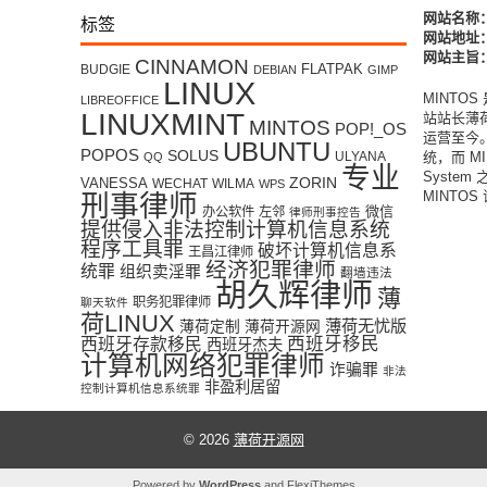
标签
网站名称
网站地址：w
网站主旨：
CINNAMON
FLATPAK
BUDGIE
DEBIAN
GIMP
LINUX
MINTO
LIBREOFFICE
LINUXMINT
站站长薄荷君
MINTOS
POP!_OS
运营至今。
UBUNTU
POPOS
SOLUS
ULYANA
统，而 MI
QQ
专业
System
ZORIN
VANESSA
WECHAT
WILMA
WPS
MINTO
刑事律师
微信
办公软件
左邻
律师刑事控告
提供侵入非法控制计算机信息系统
程序工具罪
破坏计算机信息系
王昌江律师
经济犯罪律师
统罪
组织卖淫罪
翻墙违法
胡久辉律师
薄
职务犯罪律师
聊天软件
荷LINUX
薄荷无忧版
薄荷定制
薄荷开源网
西班牙移民
西班牙存款移民
西班牙杰夫
计算机网络犯罪律师
诈骗罪
非法
非盈利居留
控制计算机信息系统罪
© 2026
薄荷开源网
Powered by
WordPress
and
FlexiThemes