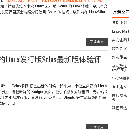
前文
《优雅高效：小众精品的Linux发行版Solus最新版体验评测》
绍了精致优雅的小众 Linux 发行版 Solus 的 Live 体验，今天本文
近期文
站长薄荷君还会持续介绍使用 Solus 的技巧，以作为在 LinuxMint
波斯下载：
Linux 
实力企鹅:
阅读全文
跨界尝试：在
inux发行版Solus最新版体验评
顽强重生
福利放送：
(已结束)
Skype落
些年，Solus 刚刚横空出世的时候，起作为一个独立创建的 Linux
自主定义：
行版、搭载新鲜的 Budgie 桌面，吸引了很多爱好者的目光。站长
图片隐私：
为小众发行版，其没有 LinuxMint、Ubuntu 等主流系统所能获
据
使[……]
路径直达：
阅读全文