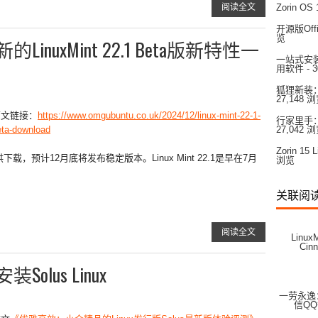
阅读全文
Zorin 
开源版Off
览
nuxMint 22.1 Beta版新特性一
一站式安装：
用软件
- 
狐狸新装：
27,148 
原文链接：
https://www.omgubuntu.co.uk/2024/12/linux-mint-22-1-
行家里手：L
eta-download
27,042 
Zorin 
正式提供下载，预计12月底将发布稳定版本。Linux Mint 22.1是早在7月
浏览
关联阅
阅读全文
Linu
Cin
lus Linux
一劳永逸
信QQ