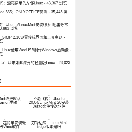
OS 15：漂亮易用的左邻Linux
- 43,367 浏览
ice 365：ONLYOFFICE简测
- 35,443 浏
Ubuntu/LinuxMint安装QQ和迅雷等常
30,883 浏览
GIMP 2.10设置传统界面和工具主题
-
浏览
inux使用WoeUSB制作Windows启动盘
-
浏览
15 Lite：从未如此漂亮的轻量版Linux
- 23,023
读
xMint改进默认
不老飞传：Ubuntu
namon主题
20.04/LinuxMint 20安装
Dukto文件传送软件
：超简单安装微
刀锋边缘：LinuxMint
等Wine软件
Edge版本是啥