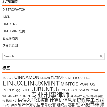
友情链接
DISTROWATCH
IMCN
LINUX265
LINUXMINT官网
西班牙杰夫
铁匠运维网
标签
CINNAMON
FLATPAK
BUDGIE
DEBIAN
GIMP
LIBREOFFICE
LINUX
LINUXMINT
MINTOS
POP!_OS
UBUNTU
POPOS
SOLUS
VANESSA
ULYANA
WECHAT
QQ
专业刑事律师
ZORIN
WILMA
办公软件
左邻
WPS
律师刑事控
提供侵入非法控制计算机信息系统程序工具罪
微信
告
经济犯罪律师
破坏计算机信息系统罪
组织卖淫罪
王昌江律师