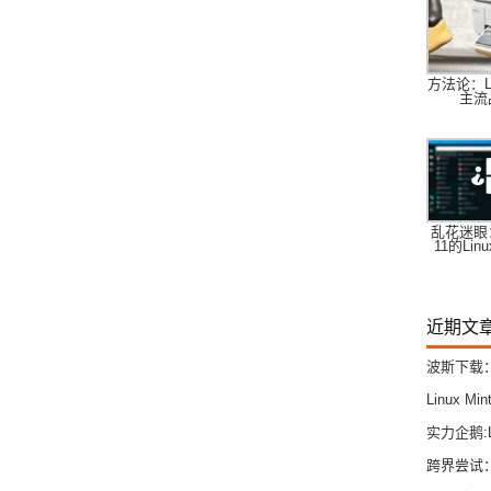
方法论：L
主流
乱花迷眼：
11的Lin
近期文
波斯下载：
Linux 
实力企鹅:
跨界尝试：在