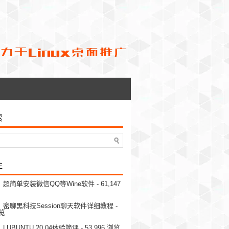
索
注
超简单安装微信QQ等Wine软件
- 61,147
密聊黑科技Session聊天软件详细教程
-
浏览
UBUNTU 20.04体验简评
- 53,996 浏览