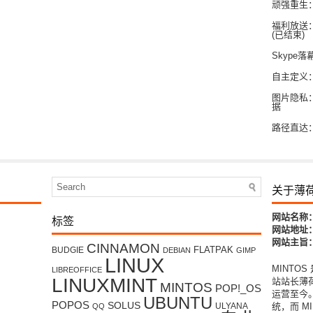
顽强重生
福利放送：
(已结束)
Skype落
自主定义：
图片隐私：
据
路径直达：
关于薄
标签
网站名称
网站地址：w
网站主旨：
CINNAMON
FLATPAK
BUDGIE
DEBIAN
GIMP
LINUX
MINTO
LIBREOFFICE
LINUXMINT
站站长薄荷君
MINTOS
POP!_OS
运营至今。
UBUNTU
POPOS
SOLUS
ULYANA
统，而 MI
QQ