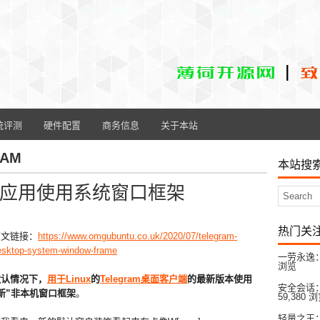
统评测
硬件配置
商务信息
关于本站
RAM
本站搜
inux应用使用系统窗口框架
热门关
原文链接：
https://www.omgubuntu.co.uk/2020/07/telegram-
esktop-system-window-frame
一劳永逸：
浏览
默认情况下，
用于Linux
的
Telegram桌面客户端
的最新版本使用
安全会话：
新”非本机窗口框架
。
59,380 
轻量之王：L