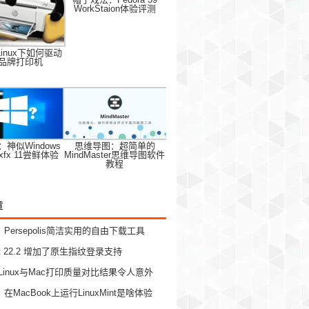
WorkStaion体验评测
inux下如何驱动
品牌打印机
神似Windows
思维导图：超简单的
uxfx 11尝鲜体验
MindMaster思维导图软件
教程
章
Persepolis简洁实用的自由下载工具
Mint 22.2 增加了原生指纹登录支持
Linux与Mac打印质量对比结果令人意外
MacBook上运行LinuxMint是啥体验