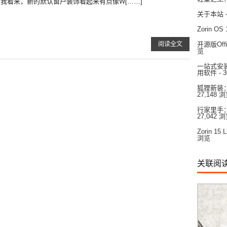
在我看来，新的默认窗户装饰看起来有点像W[……]
关于本站
Zorin 
阅读全文
开源版Off
览
一站式安装：
用软件
- 
狐狸新装：
27,148 
行家里手：L
27,042 
Zorin 
浏览
关联阅