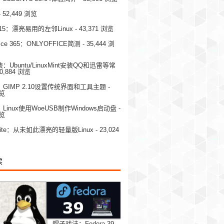
- 52,449 浏览
OS 15：漂亮易用的左邻Linux
- 43,371 浏览
ice 365：ONLYOFFICE简测
- 35,444 浏
Ubuntu/LinuxMint安装QQ和迅雷等常
30,884 浏览
GIMP 2.10设置传统界面和工具主题
-
浏览
inux使用WoeUSB制作Windows启动盘
-
浏览
15 Lite：从未如此漂亮的轻量版Linux
- 23,024
读
帽子戏法：Fedora 39