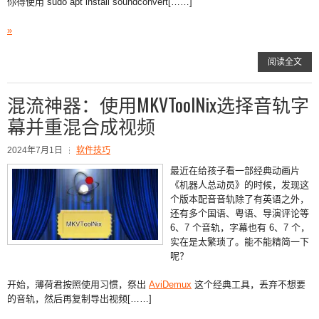
你得使用 sudo apt install soundconvert[……]
»
阅读全文
混流神器：使用MKVToolNix选择音轨字
幕并重混合成视频
2024年7月1日
软件技巧
最近在给孩子看一部经典动画片
《机器人总动员》的时候，发现这
个版本配音音轨除了有英语之外，
还有多个国语、粤语、导演评论等
6、7 个音轨，字幕也有 6、7 个，
实在是太繁琐了。能不能精简一下
呢？
开始，薄荷君按照使用习惯，祭出
AviDemux
这个经典工具，丢弃不想要
的音轨，然后再复制导出视频[……]