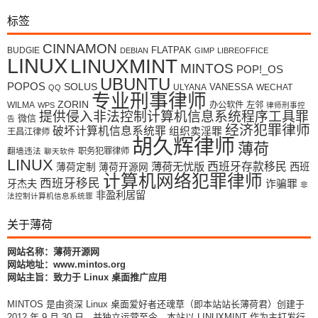
标签
CINNAMON
FLATPAK
BUDGIE
DEBIAN
GIMP
LIBREOFFICE
LINUX
LINUXMINT
MINTOS
POP!_OS
UBUNTU
POPOS
SOLUS
VANESSA
ULYANA
WECHAT
QQ
专业刑事律师
ZORIN
WILMA
办公软件
左邻
WPS
律师刑事控
提供侵入非法控制计算机信息系统程序工具罪
微信
告
经济犯罪律师
破坏计算机信息系统罪
组织卖淫罪
王昌江律师
胡久辉律师
薄荷
翻墙违法
职务犯罪律师
聊天软件
LINUX
薄荷无忧版
西班牙存款移民
西班
薄荷定制
薄荷开源网
计算机网络犯罪律师
西班牙移民
牙杰夫
诈骗罪
非
非盈利居留
法控制计算机信息系统罪
关于薄荷
网站名称：薄荷开源网
网站地址：www.mintos.org
网站主旨：致力于 Linux 桌面推广应用
MINTOS 是由资深 Linux 桌面爱好者还魂草（即本站站长薄荷君）创建于
2012 年 9 月 30 日，并独立运营至今。本站以 LINUXMINT 作为主打发行