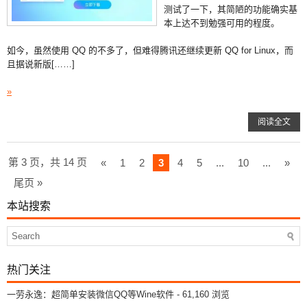
测试了一下，其简陋的功能确实基
本上达不到勉强可用的程度。
如今，虽然使用 QQ 的不多了，但难得腾讯还继续更新 QQ for Linux，而
且据说新版[……]
»
阅读全文
第 3 页，共 14 页
«
1
2
3
4
5
...
10
...
»
尾页 »
本站搜索
热门关注
一劳永逸：超简单安装微信QQ等Wine软件
- 61,160 浏览