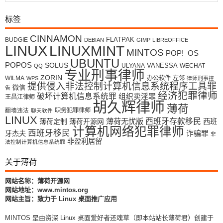
标签
CINNAMON
FLATPAK
BUDGIE
DEBIAN
GIMP
LIBREOFFICE
LINUX
LINUXMINT
MINTOS
POP!_OS
UBUNTU
POPOS
SOLUS
VANESSA
ULYANA
WECHAT
QQ
专业刑事律师
ZORIN
WILMA
办公软件
左邻
WPS
律师刑事控
提供侵入非法控制计算机信息系统程序工具罪
微信
告
经济犯罪律师
破坏计算机信息系统罪
组织卖淫罪
王昌江律师
胡久辉律师
薄荷
翻墙违法
职务犯罪律师
聊天软件
LINUX
薄荷无忧版
西班牙存款移民
西班
薄荷定制
薄荷开源网
计算机网络犯罪律师
西班牙移民
牙杰夫
诈骗罪
非
非盈利居留
法控制计算机信息系统罪
关于薄荷
网站名称：薄荷开源网
网站地址：www.mintos.org
网站主旨：致力于 Linux 桌面推广应用
MINTOS 是由资深 Linux 桌面爱好者还魂草（即本站站长薄荷君）创建于