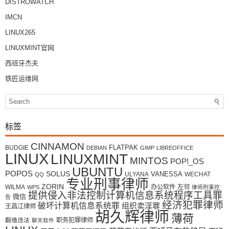
DISTROWATCH
IMCN
LINUX265
LINUXMINT官网
西班牙杰夫
铁匠运维网
标签
CINNAMON
FLATPAK
BUDGIE
DEBIAN
GIMP
LIBREOFFICE
LINUX
LINUXMINT
MINTOS
POP!_OS
UBUNTU
POPOS
SOLUS
VANESSA
ULYANA
WECHAT
QQ
专业刑事律师
ZORIN
WILMA
办公软件
左邻
WPS
律师刑事控
提供侵入非法控制计算机信息系统程序工具罪
微信
告
经济犯罪律师
破坏计算机信息系统罪
组织卖淫罪
王昌江律师
胡久辉律师
薄荷
翻墙违法
职务犯罪律师
聊天软件