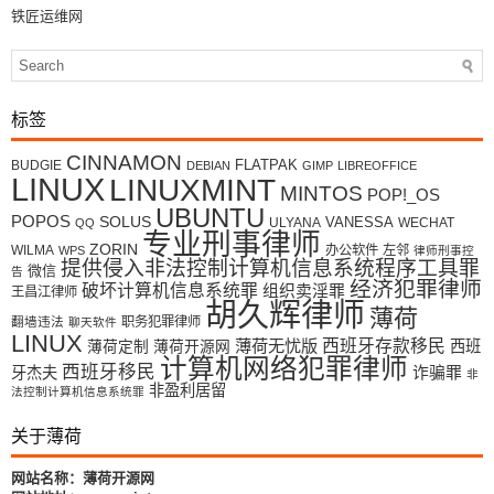
铁匠运维网
标签
CINNAMON
FLATPAK
BUDGIE
DEBIAN
GIMP
LIBREOFFICE
LINUX
LINUXMINT
MINTOS
POP!_OS
UBUNTU
POPOS
SOLUS
VANESSA
ULYANA
WECHAT
QQ
专业刑事律师
ZORIN
WILMA
办公软件
左邻
WPS
律师刑事控
提供侵入非法控制计算机信息系统程序工具罪
微信
告
经济犯罪律师
破坏计算机信息系统罪
组织卖淫罪
王昌江律师
胡久辉律师
薄荷
翻墙违法
职务犯罪律师
聊天软件
LINUX
薄荷无忧版
西班牙存款移民
西班
薄荷定制
薄荷开源网
计算机网络犯罪律师
西班牙移民
牙杰夫
诈骗罪
非
非盈利居留
法控制计算机信息系统罪
关于薄荷
网站名称：薄荷开源网