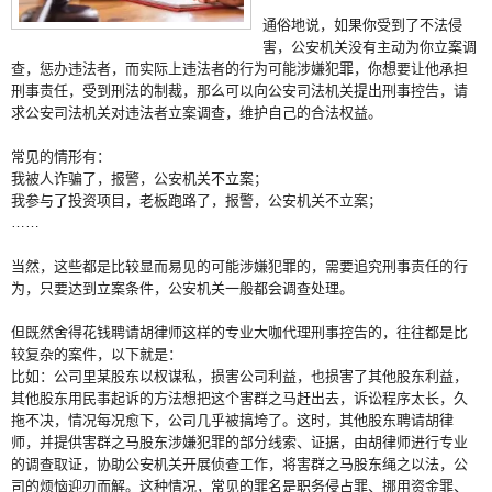
通俗地说，如果你受到了不法侵
害，公安机关没有主动为你立案调
查，惩办违法者，而实际上违法者的行为可能涉嫌犯罪，你想要让他承担
刑事责任，受到刑法的制裁，那么可以向公安司法机关提出刑事控告，请
求公安司法机关对违法者立案调查，维护自己的合法权益。
常见的情形有：
我被人诈骗了，报警，公安机关不立案；
我参与了投资项目，老板跑路了，报警，公安机关不立案；
……
当然，这些都是比较显而易见的可能涉嫌犯罪的，需要追究刑事责任的行
为，只要达到立案条件，公安机关一般都会调查处理。
但既然舍得花钱聘请胡律师这样的专业大咖代理刑事控告的，往往都是比
较复杂的案件，以下就是：
比如：公司里某股东以权谋私，损害公司利益，也损害了其他股东利益，
其他股东用民事起诉的方法想把这个害群之马赶出去，诉讼程序太长，久
拖不决，情况每况愈下，公司几乎被搞垮了。这时，其他股东聘请胡律
师，并提供害群之马股东涉嫌犯罪的部分线索、证据，由胡律师进行专业
的调查取证，协助公安机关开展侦查工作，将害群之马股东绳之以法，公
司的烦恼迎刃而解。这种情况，常见的罪名是职务侵占罪、挪用资金罪、