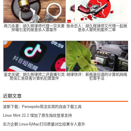
两刀杀妻：胡久辉律师代理一宗夫妻
致命恋人：胡久辉律师又代理一起故
拌嘴引发的故意杀人罪案件
意杀人罪死刑案件二审
鉴定关键：胡久辉律师二评直播引流
胡律快评：新瓶装旧酒的计算机网络
爬虫汇易获客计算机犯罪案件
犯罪手法
近期文章
波斯下载：Persepolis简洁实用的自由下载工具
Linux Mint 22.2 增加了原生指纹登录支持
实力企鹅:Linux与Mac打印质量对比结果令人意外