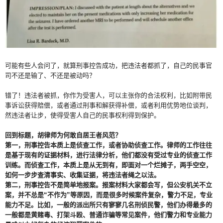
可能有些人会问了，就算刑事控告成功，把违法者都抓了，自己的民事官
司不还是输了、不还是被动吗？
错了！违法者被抓，你作为受害人，可以主张你的合法权利，比如附带民
事诉讼获得赔偿，或者通过刑事和解获得补偿，或者利用优势地位谈判，
然违法者让步，使得受害人自己的民事权利得到保护。
回到标题，胡律师为何敢自居王者风范？
第一，刑事控告本质上是侦查工作，或者协助侦查工作。律师的工作往往
是基于现有的证据材料，进行法律分析，他们都没有受过专业的侦查工作
训练。而侦查工作，本质上是从无到有，即面对一个烂摊子，两手空空，
如何一步步查清事实、收集证据，将违法者绳之以法。
第二，刑事控告不是简单地报案。报案材料大家都会写，但公安机关不立
案，并不总是“不作为”等原因，而是很多时候案件复杂，警力不足，专业
能力不足。比如，一般的派出所只有寥寥几名刑侦民警，他们办得最多的
一般都是黄赌毒、打架斗殴、普通诈骗等常见案件，他们警力和专业能力