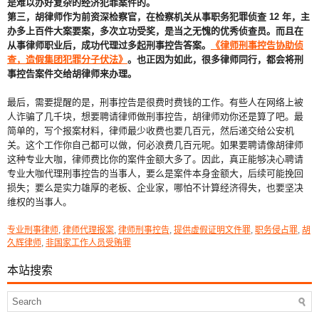
是难以办好复杂的经济犯罪案件的。
第三，胡律师作为前资深检察官，在检察机关从事职务犯罪侦查 12 年，主
办多上百件大案要案，多次立功受奖，是当之无愧的优秀侦查员。而且在
从事律师职业后，成功代理过多起刑事控告答案。
《律师刑事控告协助侦
查，造假集团犯罪分子伏法》
。也正因为如此，很多律师同行，都会将刑
事控告案件交给胡律师来办理。
最后，需要提醒的是，刑事控告是很费时费钱的工作。有些人在网络上被
人诈骗了几千块，想要聘请律师做刑事控告，胡律师劝你还是算了吧。最
简单的，写个报案材料，律师最少收费也要几百元，然后递交给公安机
关。这个工作你自己都可以做，何必浪费几百元呢。如果要聘请像胡律师
这种专业大咖，律师费比你的案件金额大多了。因此，真正能够决心聘请
专业大咖代理刑事控告的当事人，要么是案件本身金额大，后续可能挽回
损失；要么是实力雄厚的老板、企业家，哪怕不计算经济得失，也要坚决
维权的当事人。
专业刑事律师
,
律师代理报案
,
律师刑事控告
,
提供虚假证明文件罪
,
职务侵占罪
,
胡
久辉律师
,
非国家工作人员受贿罪
本站搜索