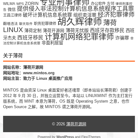
专业刑事律师
ZORIN
WILMA
办公软件
左邻
WPS
律师刑事控
提供侵入非法控制计算机信息系统程序工具罪
微信
告
经济犯罪律师
破坏计算机信息系统罪
组织卖淫罪
王昌江律师
胡久辉律师
薄荷
翻墙违法
职务犯罪律师
聊天软件
LINUX
薄荷无忧版
西班牙存款移民
西班
薄荷定制
薄荷开源网
计算机网络犯罪律师
西班牙移民
牙杰夫
诈骗罪
非
非盈利居留
法控制计算机信息系统罪
关于薄荷
网站名称：薄荷开源网
网站地址：www.mintos.org
网站主旨：致力于 Linux 桌面推广应用
MINTOS 是由资深 Linux 桌面爱好者还魂草（即本站站长薄荷君）创建于
2012 年 9 月 30 日，并独立运营至今。本站以 LINUXMINT 作为主打发行
版系统，而 MINT 本意为薄荷，OS 既是 Operating System 之意，也作
Open Source 之解，故 MINTOS 谓之薄荷开源网。
© 2026
薄荷开源网
Powered by
WordPress
and
FlexiThemes