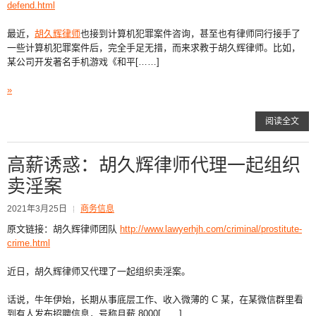
defend.html
最近，
胡久辉律师
也接到计算机犯罪案件咨询，甚至也有律师同行接手了
一些计算机犯罪案件后，完全手足无措，而来求教于胡久辉律师。比如，
某公司开发著名手机游戏《和平[……]
»
阅读全文
高薪诱惑：胡久辉律师代理一起组织
卖淫案
2021年3月25日
商务信息
原文链接：胡久辉律师团队
http://www.lawyerhjh.com/criminal/prostitute-
crime.html
近日，胡久辉律师又代理了一起组织卖淫案。
话说，牛年伊始，长期从事底层工作、收入微薄的 C 某，在某微信群里看
到有人发布招聘信息，号称月薪 8000[……]