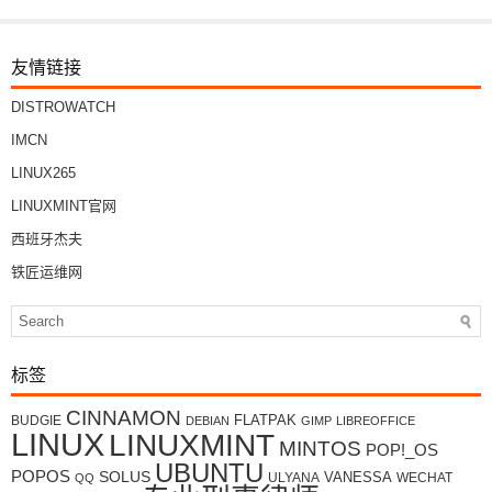
友情链接
DISTROWATCH
IMCN
LINUX265
LINUXMINT官网
西班牙杰夫
铁匠运维网
标签
CINNAMON
FLATPAK
BUDGIE
DEBIAN
GIMP
LIBREOFFICE
LINUX
LINUXMINT
MINTOS
POP!_OS
UBUNTU
POPOS
SOLUS
VANESSA
ULYANA
WECHAT
QQ