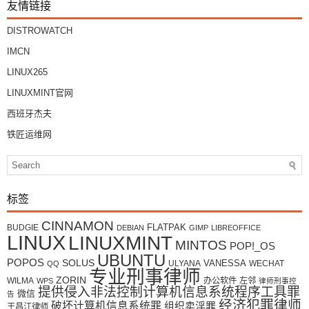
友情链接
DISTROWATCH
IMCN
LINUX265
LINUXMINT官网
西班牙杰夫
铁匠运维网
标签
CINNAMON
FLATPAK
BUDGIE
DEBIAN
GIMP
LIBREOFFICE
LINUX
LINUXMINT
MINTOS
POP!_OS
UBUNTU
POPOS
SOLUS
VANESSA
ULYANA
WECHAT
QQ
专业刑事律师
ZORIN
WILMA
办公软件
左邻
WPS
律师刑事控
提供侵入非法控制计算机信息系统程序工具罪
微信
告
经济犯罪律师
破坏计算机信息系统罪
组织卖淫罪
王昌江律师