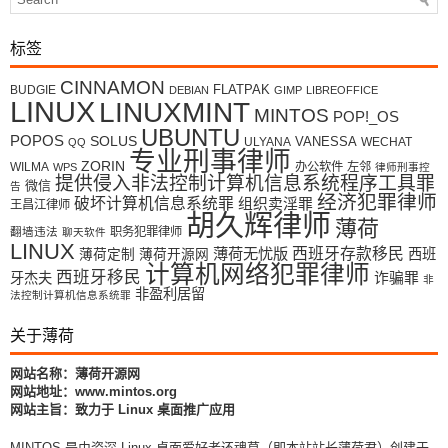
标签
CINNAMON
FLATPAK
BUDGIE
DEBIAN
GIMP
LIBREOFFICE
LINUX
LINUXMINT
MINTOS
POP!_OS
UBUNTU
POPOS
SOLUS
VANESSA
ULYANA
WECHAT
QQ
专业刑事律师
ZORIN
WILMA
办公软件
左邻
WPS
律师刑事控
提供侵入非法控制计算机信息系统程序工具罪
微信
告
经济犯罪律师
破坏计算机信息系统罪
组织卖淫罪
王昌江律师
胡久辉律师
薄荷
翻墙违法
职务犯罪律师
聊天软件
LINUX
薄荷无忧版
西班牙存款移民
西班
薄荷定制
薄荷开源网
计算机网络犯罪律师
西班牙移民
牙杰夫
诈骗罪
非
非盈利居留
法控制计算机信息系统罪
关于薄荷
网站名称：薄荷开源网
网站地址：www.mintos.org
网站主旨：致力于 Linux 桌面推广应用
MINTOS 是由资深 Linux 桌面爱好者还魂草（即本站站长薄荷君）创建于