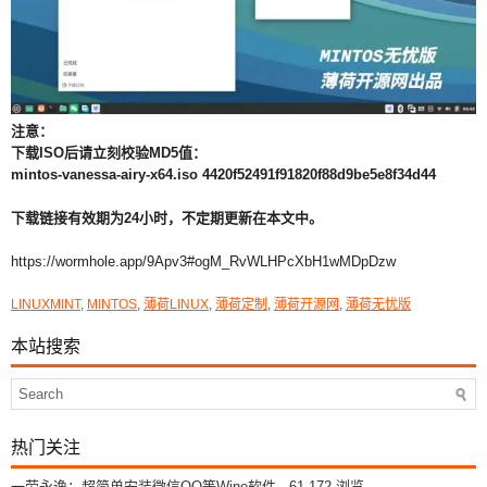
注意：
下载ISO后请立刻校验MD5值：
mintos-vanessa-airy-x64.iso 4420f52491f91820f88d9be5e8f34d44
下载链接有效期为24小时，不定期更新在本文中。
https://wormhole.app/9Apv3#ogM_RvWLHPcXbH1wMDpDzw
LINUXMINT
,
MINTOS
,
薄荷LINUX
,
薄荷定制
,
薄荷开源网
,
薄荷无忧版
本站搜索
热门关注
一劳永逸：超简单安装微信QQ等Wine软件
- 61,172 浏览