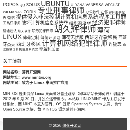
UBUNTU
POPOS
SOLUS
VANESSA
ULYANA
WECHAT
QQ
专业刑事律师
ZORIN
WILMA
办公软件
左邻
WPS
律师刑事控
提供侵入非法控制计算机信息系统程序工具罪
微信
告
经济犯罪律师
破坏计算机信息系统罪
组织卖淫罪
王昌江律师
胡久辉律师
薄荷
翻墙违法
职务犯罪律师
聊天软件
LINUX
薄荷无忧版
西班牙存款移民
西班
薄荷定制
薄荷开源网
计算机网络犯罪律师
西班牙移民
牙杰夫
诈骗罪
非
非盈利居留
法控制计算机信息系统罪
关于薄荷
网站名称：薄荷开源网
网站地址：www.mintos.org
网站主旨：致力于 Linux 桌面推广应用
MINTOS 是由资深 Linux 桌面爱好者还魂草（即本站站长薄荷君）创建于
2012 年 9 月 30 日，并独立运营至今。本站以 LINUXMINT 作为主打发行
版系统，而 MINT 本意为薄荷，OS 既是 Operating System 之意，也作
Open Source 之解，故 MINTOS 谓之薄荷开源网。
© 2026
薄荷开源网