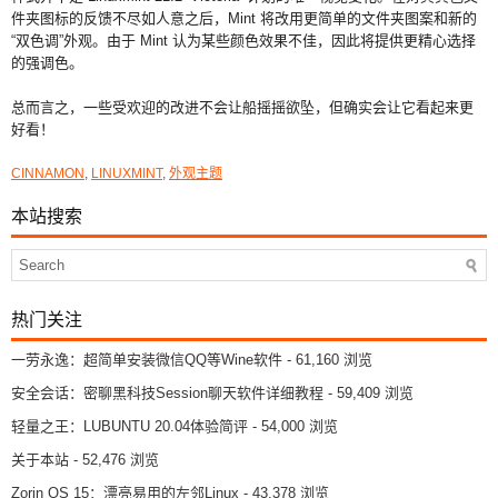
件夹图标的反馈不尽如人意之后，Mint 将改用更简单的文件夹图案和新的
“双色调”外观。由于 Mint 认为某些颜色效果不佳，因此将提供更精心选择
的强调色。
总而言之，一些受欢迎的改进不会让船摇摇欲坠，但确实会让它看起来更
好看！
CINNAMON
,
LINUXMINT
,
外观主题
本站搜索
热门关注
一劳永逸：超简单安装微信QQ等Wine软件
- 61,160 浏览
安全会话：密聊黑科技Session聊天软件详细教程
- 59,409 浏览
轻量之王：LUBUNTU 20.04体验简评
- 54,000 浏览
关于本站
- 52,476 浏览
Zorin OS 15：漂亮易用的左邻Linux
- 43,378 浏览