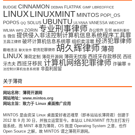
CINNAMON
FLATPAK
BUDGIE
DEBIAN
GIMP
LIBREOFFICE
LINUX
LINUXMINT
MINTOS
POP!_OS
UBUNTU
POPOS
SOLUS
VANESSA
ULYANA
WECHAT
QQ
专业刑事律师
ZORIN
WILMA
办公软件
左邻
WPS
律师刑事控
提供侵入非法控制计算机信息系统程序工具罪
微信
告
经济犯罪律师
破坏计算机信息系统罪
组织卖淫罪
王昌江律师
胡久辉律师
薄荷
翻墙违法
职务犯罪律师
聊天软件
LINUX
薄荷无忧版
西班牙存款移民
西班
薄荷定制
薄荷开源网
计算机网络犯罪律师
西班牙移民
牙杰夫
诈骗罪
非
非盈利居留
法控制计算机信息系统罪
关于薄荷
网站名称：薄荷开源网
网站地址：www.mintos.org
网站主旨：致力于 Linux 桌面推广应用
MINTOS 是由资深 Linux 桌面爱好者还魂草（即本站站长薄荷君）创建于
2012 年 9 月 30 日，并独立运营至今。本站以 LINUXMINT 作为主打发行
版系统，而 MINT 本意为薄荷，OS 既是 Operating System 之意，也作
Open Source 之解，故 MINTOS 谓之薄荷开源网。