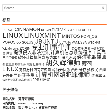
标签
CINNAMON
FLATPAK
BUDGIE
DEBIAN
GIMP
LIBREOFFICE
LINUX
LINUXMINT
MINTOS
POP!_OS
UBUNTU
POPOS
SOLUS
VANESSA
ULYANA
WECHAT
QQ
专业刑事律师
ZORIN
WILMA
办公软件
左邻
WPS
律师刑事控
提供侵入非法控制计算机信息系统程序工具罪
微信
告
经济犯罪律师
破坏计算机信息系统罪
组织卖淫罪
王昌江律师
胡久辉律师
薄荷
翻墙违法
职务犯罪律师
聊天软件
LINUX
薄荷无忧版
西班牙存款移民
西班
薄荷定制
薄荷开源网
计算机网络犯罪律师
西班牙移民
牙杰夫
诈骗罪
非
非盈利居留
法控制计算机信息系统罪
关于薄荷
网站名称：薄荷开源网
网站地址：www.mintos.org
网站主旨：致力于 Linux 桌面推广应用